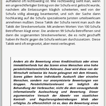
auffallend oft rechtswidrig ist. Wie rechtswidrig sieht man, wenn
ein ungerechtfertigter Eintrag von der Schufa erst gelöscht wurde,
nachdem alle Einlassungen kläglich scheiterten, weil von der
Schufa völlig abwegig beantwortet, und sich der Sache dann
hochkarätig auf die Schufa spezialisierte Juristen urteilswirksam
annehmen mußten. Diese Taktik der Schufa nennt man auch die
Taktik der Streckenverluste. Mit anderen Worten: Von 100 Schufa
Betroffenen klagt einer. Die anderen 99 Schufa Betroffenen sind
dann die sogenannten Streckenverlierer, die es nicht geschafft
haben ihr Recht gegen die Schufa wirksam durchzusetzen. Diese
Taktik wird oft eingesetzt, aber meist verleugnet.
Anders als die Bewertung eines Kreditinstituts oder eines
Immobilienfonds hat das Scoren eines Menschen eine hohe
persönlichkeitsrechtliche Relevanz. Zwar wird diese von der
Wirtschaft teilweise bis heute geleugnet mit dem Hinweis,
Scores gäben keine individuelle Auskunft über einzelne
Menschen, sondern nur anonymisierte Bewertungen von
Gruppen. Persönlichkeitsrelevant sei lediglich die
Behandlung der Verbraucher, nicht die dem vorausgehende
informationelle Ausleuchtung und Bewertung. Dieser
argumentative Versuch der Abwehr von staatlichen
Kontroll- und Regulierungsbestrebungen blieb aber
erfolglos. Zu offensichtlich ist es, dass die Bewertung eines