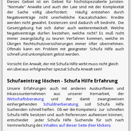
Dieses Gebiet ist ein Gebiet für höchstspezialierte Juristen.
"Normale" Anwälte und auch der Laie sind mit der Komplexität
der Sache völlig überfordert. Häufig entstehen durch
Negativeinträge nicht unerhebliche Kausalschäden. Kredite
werden nicht gewährt. Existenzen sind dadurch oft bedroht. Die
Gesetzgebung hat sich daher auch weiterentwickelt. Welche
Negativeinträge dürfen bestehen, welche nicht? Es muß nicht
immer zwangsläufig zu teuren Verfahren kommen, welche im
Übrigen Rechtschutzversicherungen immer öfter übernehmen.
Oftmals kann ein Problem mit geeigneter Schufa Hilfe auch
schnell und unkompliziert gelöst werden.
Vorsicht: Ein Anwalt, der mit Schufa Hilfe wirbt muss nicht gleich
ein überaus erfolgreicher spezial Schufa Anwalt sein!
Schufaeintrag löschen - Schufa Hilfe Erfahrung
Unsere Erfahrungen auch mit anderen Auskunfteien und
Inkassounternehmen aus unserer Kernarbeit, der
Wirtschaftsberatung
und der damit zwangsweisen
einhergehenden
Schuldnerberatung
, soll Schufa Hilfe
Suchenden schnell helfen. Ob wir die Kompetenz zur schnellen
Schufa Hilfe besitzen und auch Referenzen aufweisen können,
entscheidet jeder Schufa Hilfe Suchende für sich nach
Verinnerlichung des
Inhaltes auf dieser Seite (hier klicken)
.