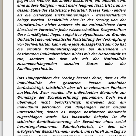
gegen das Fremde, das andere Geschlecht, ein anderes Volk,
eine andere Religion - nicht mehr leugnen lässt, tritt nun an
dessen Stelle das statistische Vorurteil. Dieses kann - anders
als die bisherigen Diskriminierungen - wissenschaftlich
belegt werden. Tatsächlich aber ist das Scoring von der
Grundstruktur nichts anderes als die rationalisierte Form
klassischer Vorurteile: Jeder wissenschaftlich festgestellten
Gese tzmäßigkeit liegen subjektive Hypothesen zu Grunde.
Und selbst die mathematische Feststellung der Verknüpfung
von Sachverhalten kann ohne jede Aussagekraft sein: So hat
die erhöhte Kriminalitätsprognose bei Ausländern in
bestimmten Deliktsbereichen nichts mit der Nationalität zu
tun, sondern mit dem oft mit der Nationalität
zusammenhängenden sozialen Status oder der
Familiengeschichte.
Das Hauptproblem des Scoring besteht darin, dass es die
Individualität der gescorten Person scheinbar
berücksichtigt, tatsächlich aber oft in relevanten Punkten
ausblendet: Zwar werden die individuellen Merkmale zur
Grundlage der Scoreberechnung genommen. Doch wird
überhaupt nicht berücksichtigt, inwieweit sich ein
Individuum persönlich von denjenigen einer Gruppe
unterscheidet, denen es wegen bestimmter Merkmale
zugeschlagen wurde. Das klassische Beispiel ist die
schlechte Bonitätsbewertung der Bewohner eines sozial
heruntergekommenen Bahnhofsviertels, in dem ein
erfolgreicher Geschäftsmann wohnt, um schnell zum Zug zu