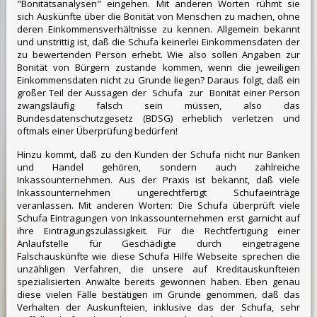
"Bonitätsanalysen" eingehen. Mit anderen Worten rühmt sie
sich Auskünfte über die Bonität von Menschen zu machen, ohne
deren Einkommensverhältnisse zu kennen. Allgemein bekannt
und unstrittig ist, daß die Schufa keinerlei Einkommensdaten der
zu bewertenden Person erhebt. Wie also sollen Angaben zur
Bonität von Bürgern zustande kommen, wenn die jeweiligen
Einkommensdaten nicht zu Grunde liegen? Daraus folgt, daß ein
großer Teil der Aussagen der Schufa zur Bonität einer Person
zwangsläufig falsch sein müssen, also das
Bundesdatenschutzgesetz (BDSG) erheblich verletzen und
oftmals einer Überprüfung bedürfen!
Hinzu kommt, daß zu den Kunden der Schufa nicht nur Banken
und Handel gehören, sondern auch zahlreiche
Inkassounternehmen. Aus der Praxis ist bekannt, daß viele
Inkassounternehmen ungerechtfertigt Schufaeinträge
veranlassen. Mit anderen Worten: Die Schufa überprüft viele
Schufa Eintragungen von Inkassounternehmen erst garnicht auf
ihre Eintragungszulässigkeit. Für die Rechtfertigung einer
Anlaufstelle für Geschädigte durch eingetragene
Falschauskünfte wie diese Schufa Hilfe Webseite sprechen die
unzähligen Verfahren, die unsere auf Kreditauskunfteien
spezialisierten Anwälte bereits gewonnen haben. Eben genau
diese vielen Fälle bestätigen im Grunde genommen, daß das
Verhalten der Auskunfteien, inklusive das der Schufa, sehr