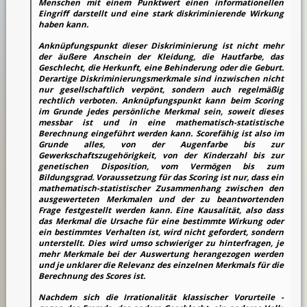
Menschen mit einem Punktwert einen informationellen
Eingriff darstellt und eine stark diskriminierende Wirkung
haben kann.
Anknüpfungspunkt dieser Diskriminierung ist nicht mehr
der äußere Anschein der Kleidung, die Hautfarbe, das
Geschlecht, die Herkunft, eine Behinderung oder die Geburt.
Derartige Diskriminierungsmerkmale sind inzwischen nicht
nur gesellschaftlich verpönt, sondern auch regelmäßig
rechtlich verboten. Anknüpfungspunkt kann beim Scoring
im Grunde jedes persönliche Merkmal sein, soweit dieses
messbar ist und in eine mathematisch-statistische
Berechnung eingeführt werden kann. Scorefähig ist also im
Grunde alles, von der Augenfarbe bis zur
Gewerkschaftszugehörigkeit, von der Kinderzahl bis zur
genetischen Disposition, vom Vermögen bis zum
Bildungsgrad. Voraussetzung für das Scoring ist nur, dass ein
mathematisch-statistischer Zusammenhang zwischen den
ausgewerteten Merkmalen und der zu beantwortenden
Frage festgestellt werden kann. Eine Kausalität, also dass
das Merkmal die Ursache für eine bestimmte Wirkung oder
ein bestimmtes Verhalten ist, wird nicht gefordert, sondern
unterstellt. Dies wird umso schwieriger zu hinterfragen, je
mehr Merkmale bei der Auswertung herangezogen werden
und je unklarer die Relevanz des einzelnen Merkmals für die
Berechnung des Scores ist.
Nachdem sich die Irrationalität klassischer Vorurteile -