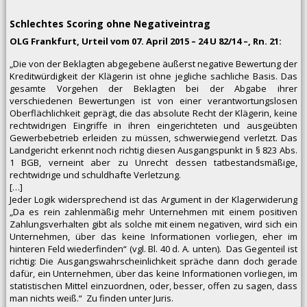
Schlechtes Scoring ohne Negativeintrag
OLG Frankfurt, Urteil vom 07. April 2015 – 24 U 82/14 –, Rn. 21:
„Die von der Beklagten abgegebene äußerst negative Bewertung der
Kreditwürdigkeit der Klägerin ist ohne jegliche sachliche Basis. Das
gesamte Vorgehen der Beklagten bei der Abgabe ihrer
verschiedenen Bewertungen ist von einer verantwortungslosen
Oberflächlichkeit geprägt, die das absolute Recht der Klägerin, keine
rechtwidrigen Eingriffe in ihren eingerichteten und ausgeübten
Gewerbebetrieb erleiden zu müssen, schwerwiegend verletzt. Das
Landgericht erkennt noch richtig diesen Ausgangspunkt in § 823 Abs.
1 BGB, verneint aber zu Unrecht dessen tatbestandsmäßige,
rechtwidrige und schuldhafte Verletzung.
[…]
Jeder Logik widersprechend ist das Argument in der Klagerwiderung
„Da es rein zahlenmäßig mehr Unternehmen mit einem positiven
Zahlungsverhalten gibt als solche mit einem negativen, wird sich ein
Unternehmen, über das keine Informationen vorliegen, eher im
hinteren Feld wiederfinden“ (vgl. Bl. 40 d. A. unten). Das Gegenteil ist
richtig: Die Ausgangswahrscheinlichkeit spräche dann doch gerade
dafür, ein Unternehmen, über das keine Informationen vorliegen, im
statistischen Mittel einzuordnen, oder, besser, offen zu sagen, dass
man nichts weiß.“ Zu finden unter Juris.